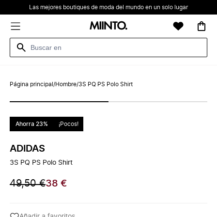
Las mejores boutiques de moda del mundo en un solo lugar
Página principal
/
Hombre
/
3S PQ PS Polo Shirt
Ahorra 23%
¡Pocos!
ADIDAS
3S PQ PS Polo Shirt
49,50 €
38 €
Añadir a favoritos