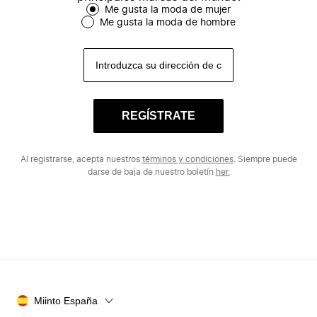
Me gusta la moda de mujer
Me gusta la moda de hombre
REGÍSTRATE
Al registrarse, acepta nuestros
términos y condiciones
. Siempre puede
darse de baja de nuestro boletín
her.
Miinto España