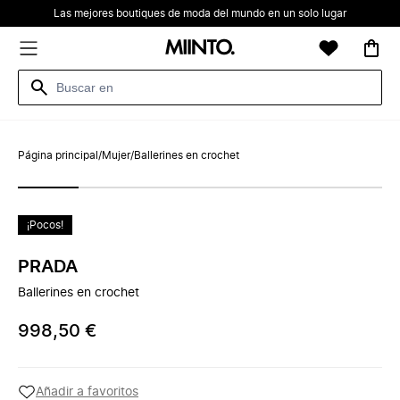
Las mejores boutiques de moda del mundo en un solo lugar
Página principal
/
Mujer
/
Ballerines en crochet
¡Pocos!
PRADA
Ballerines en crochet
998,50 €
Añadir a favoritos