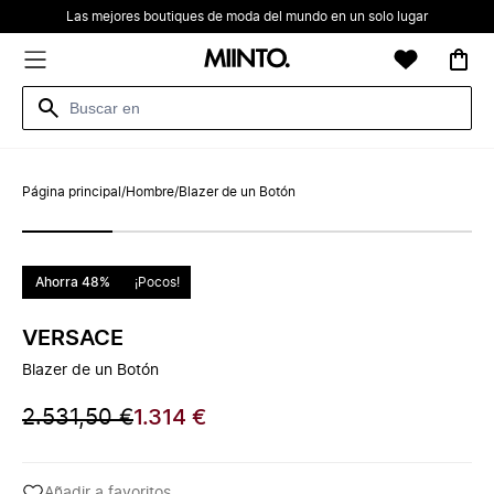
Las mejores boutiques de moda del mundo en un solo lugar
Página principal
/
Hombre
/
Blazer de un Botón
Ahorra 48%
¡Pocos!
VERSACE
Blazer de un Botón
2.531,50 €
1.314 €
Añadir a favoritos