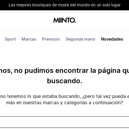
Las mejores boutiques de moda del mundo en un solo lugar
Sport
Marcas
Premium
Segunda mano
Novedades
mos, no pudimos encontrar la página q
buscando.
no tenemos lo que estaba buscando, ¿pero tal vez pueda e
más en nuestras marcas y categorías a continuación?