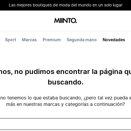
Las mejores boutiques de moda del mundo en un solo lugar
Sport
Marcas
Premium
Segunda mano
Novedades
mos, no pudimos encontrar la página q
buscando.
no tenemos lo que estaba buscando, ¿pero tal vez pueda e
más en nuestras marcas y categorías a continuación?