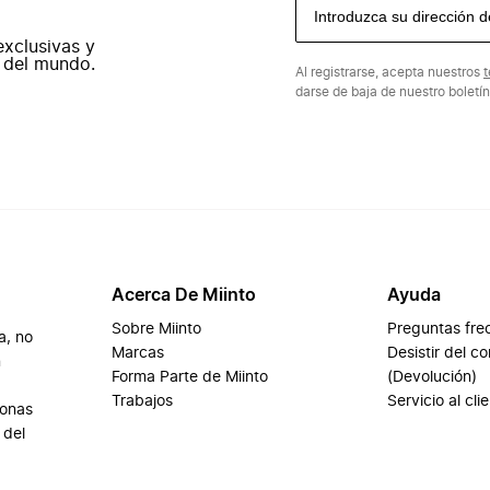
exclusivas y
 del mundo.
Al registrarse, acepta nuestros
t
darse de baja de nuestro boletí
Acerca De Miinto
Ayuda
Sobre Miinto
Preguntas fre
a, no
Marcas
Desistir del c
n
Forma Parte de Miinto
(Devolución)
Trabajos
Servicio al cli
sonas
 del