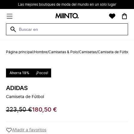
Las mejores boutiques de moda del mundo en un solo lugar
Página principal
/
Hombre
/
Camisetas & Polo
/
Camisetas
/
Camiseta de Fútbol
Ahorra 19%
¡Pocos!
ADIDAS
Camiseta de Fútbol
223,50 €
180,50 €
Añadir a favoritos