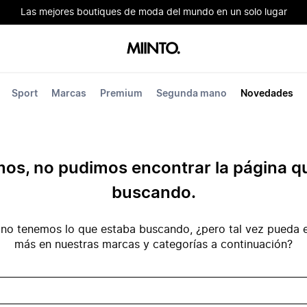
Las mejores boutiques de moda del mundo en un solo lugar
Sport
Marcas
Premium
Segunda mano
Novedades
mos, no pudimos encontrar la página q
buscando.
no tenemos lo que estaba buscando, ¿pero tal vez pueda e
más en nuestras marcas y categorías a continuación?