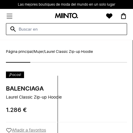
Las mejores boutiques de moda del mundo en un solo lugar
Página principal
/
Mujer
/
Laurel Classic Zip-up Hoodie
¡Pocos!
BALENCIAGA
Laurel Classic Zip-up Hoodie
1.286 €
Añadir a favoritos