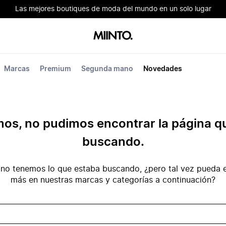
Las mejores boutiques de moda del mundo en un solo lugar
Marcas
Premium
Segunda mano
Novedades
mos, no pudimos encontrar la página q
buscando.
no tenemos lo que estaba buscando, ¿pero tal vez pueda e
más en nuestras marcas y categorías a continuación?