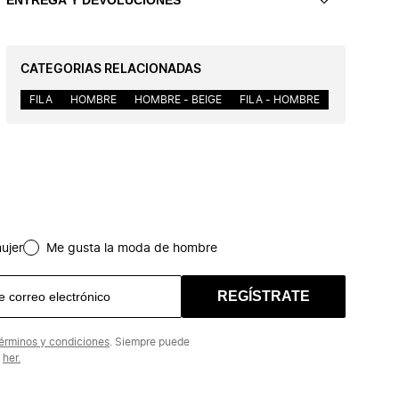
CATEGORIAS RELACIONADAS
FILA
HOMBRE
HOMBRE - BEIGE
FILA - HOMBRE
ujer
Me gusta la moda de hombre
REGÍSTRATE
érminos y condiciones
. Siempre puede
n
her.