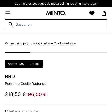
Las mejores boutiques de moda del mundo en un solo lugar
Página principal
/
Hombre
/
Punto de Cuello Redondo
Ahorra 10%
¡Pocos!
RRD
Punto de Cuello Redondo
218,50 €
196,50 €
Añadir a favoritos