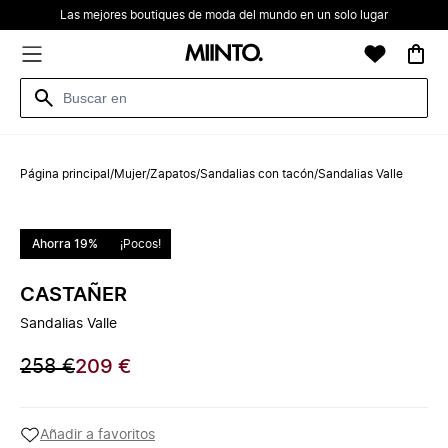
Las mejores boutiques de moda del mundo en un solo lugar
Página principal
/
Mujer
/
Zapatos
/
Sandalias con tacón
/
Sandalias Valle
Ahorra 19%
¡Pocos!
CASTAÑER
Sandalias Valle
258 €
209 €
Añadir a favoritos