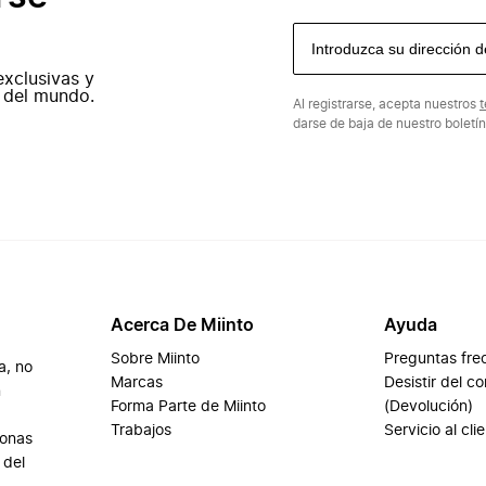
exclusivas y
 del mundo.
Al registrarse, acepta nuestros
t
darse de baja de nuestro boletí
Acerca De Miinto
Ayuda
Sobre Miinto
Preguntas fre
a, no
Marcas
Desistir del c
n
Forma Parte de Miinto
(Devolución)
Trabajos
Servicio al cli
sonas
 del