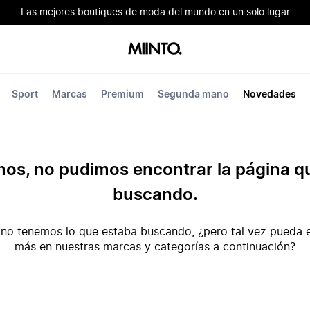
Las mejores boutiques de moda del mundo en un solo lugar
Sport
Marcas
Premium
Segunda mano
Novedades
mos, no pudimos encontrar la página q
buscando.
no tenemos lo que estaba buscando, ¿pero tal vez pueda e
más en nuestras marcas y categorías a continuación?