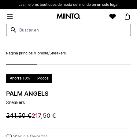
Las mejores boutiques de moda del mundo en un solo lugar
Página principal
/
Hombre
/
Sneakers
Ahorra 10%
¡Pocos!
PALM ANGELS
Sneakers
241,50 €
217,50 €
Añadir a favoritos