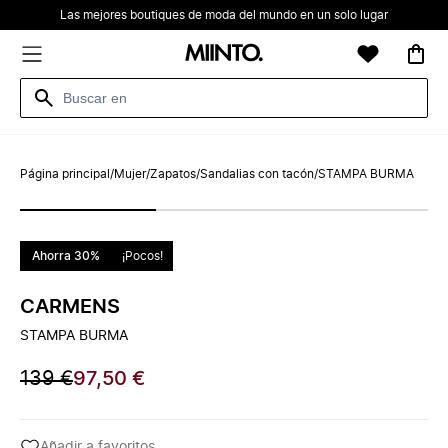
Las mejores boutiques de moda del mundo en un solo lugar
Página principal
/
Mujer
/
Zapatos
/
Sandalias con tacón
/
STAMPA BURMA
Ahorra 30%
¡Pocos!
CARMENS
STAMPA BURMA
139 €
97,50 €
Añadir a favoritos