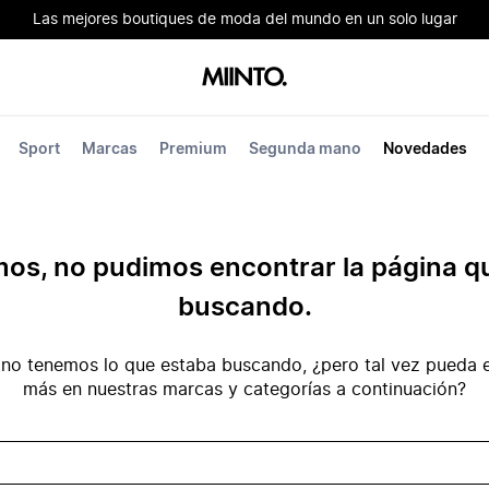
Las mejores boutiques de moda del mundo en un solo lugar
Sport
Marcas
Premium
Segunda mano
Novedades
mos, no pudimos encontrar la página q
buscando.
no tenemos lo que estaba buscando, ¿pero tal vez pueda e
más en nuestras marcas y categorías a continuación?