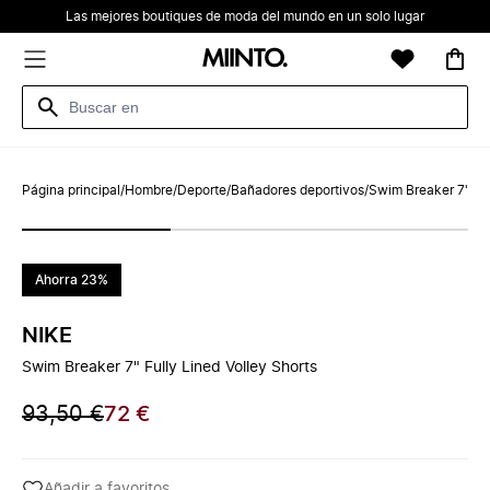
Las mejores boutiques de moda del mundo en un solo lugar
Página principal
/
Hombre
/
Deporte
/
Bañadores deportivos
/
Swim Breaker 7" Ful
Ahorra 23%
NIKE
Swim Breaker 7" Fully Lined Volley Shorts
93,50 €
72 €
Añadir a favoritos