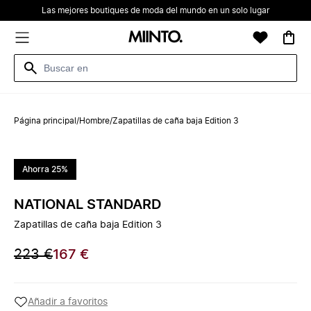
Las mejores boutiques de moda del mundo en un solo lugar
Página principal
/
Hombre
/
Zapatillas de caña baja Edition 3
Ahorra 25%
NATIONAL STANDARD
Zapatillas de caña baja Edition 3
223 €
167 €
Añadir a favoritos