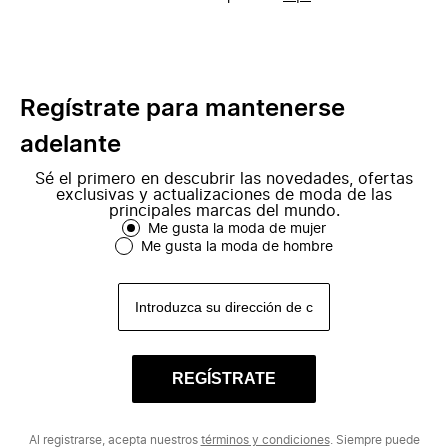
nuestros clientes la más amplia selección
Balenciaga, Gucci y Prada, hasta una gran
de marcas premium, de lujo y locales. A
variedad de marcas locales
cambio, brindamos a las boutiques el
seleccionadas, que son elegidas
acceso a un mercado global de clientes
especialmente por apasionados
que adoran la moda inigualable..
propietarios de boutiques de todo el
continente.
Regístrate para mantenerse
adelante
Sé el primero en descubrir las novedades, ofertas
exclusivas y actualizaciones de moda de las
principales marcas del mundo.
Me gusta la moda de mujer
Me gusta la moda de hombre
REGÍSTRATE
Al registrarse, acepta nuestros
términos y condiciones
. Siempre puede