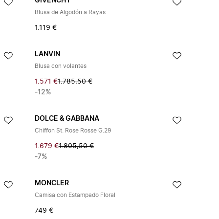
GIVENCHY
Blusa de Algodón a Rayas
1.119 €
LANVIN
Blusa con volantes
1.571 €
1.785,50 €
-12%
DOLCE & GABBANA
Chiffon St. Rose Rosse G.29
1.679 €
1.805,50 €
-7%
MONCLER
Camisa con Estampado Floral
749 €