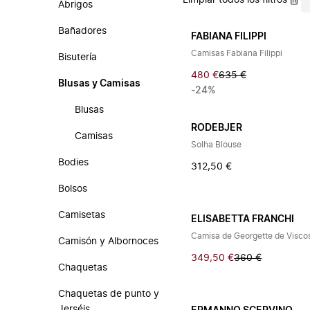
Limpiar todos los filtros
Abrigos
Bañadores
FABIANA FILIPPI
Camisas Fabiana Filippi
Bisutería
480 €
635 €
Blusas y Camisas
-24%
Blusas
RODEBJER
Camisas
Solha Blouse
Bodies
312,50 €
Bolsos
Camisetas
ELISABETTA FRANCHI
Camisa de Georgette de Visco
Camisón y Albornoces
349,50 €
360 €
Chaquetas
Chaquetas de punto y
Jerséis