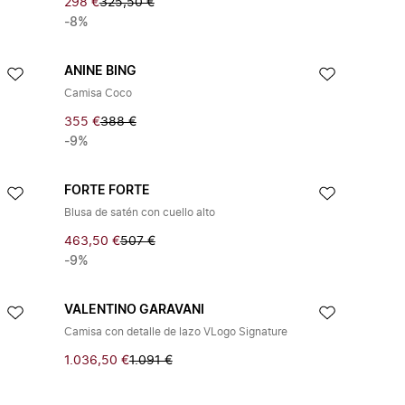
298 €
325,50 €
-8%
ANINE BING
Camisa Coco
355 €
388 €
-9%
FORTE FORTE
Blusa de satén con cuello alto
463,50 €
507 €
-9%
VALENTINO GARAVANI
Camisa con detalle de lazo VLogo Signature
1.036,50 €
1.091 €