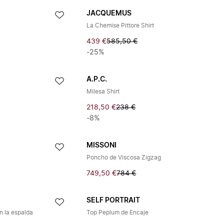
JACQUEMUS
La Chemise Pittore Shirt
439 €
585,50 €
-25%
A.P.C.
Milesa Shirt
218,50 €
238 €
-8%
MISSONI
Poncho de Viscosa Zigzag
749,50 €
784 €
SELF PORTRAIT
n la espalda
Top Peplum de Encaje