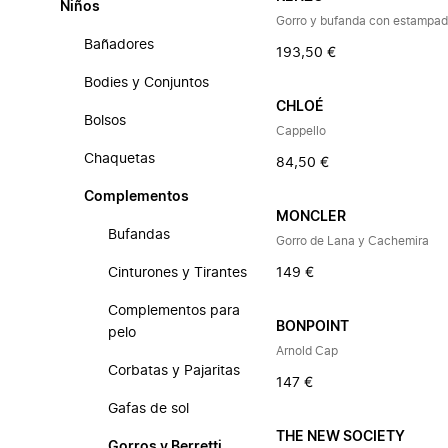
Niños
Gorro y bufanda con estampado
Bañadores
193,50 €
Bodies y Conjuntos
CHLOÉ
Bolsos
Cappello
Chaquetas
84,50 €
Complementos
MONCLER
Bufandas
Gorro de Lana y Cachemira
Cinturones y Tirantes
149 €
Complementos para
BONPOINT
pelo
Arnold Cap
Corbatas y Pajaritas
147 €
Gafas de sol
THE NEW SOCIETY
Gorros y Berretti