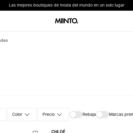
Las mejores boutiques de moda del mundo en un solo lugar
ades
Color
Precio
Rebaja
Marcas pre
CHLOÉ