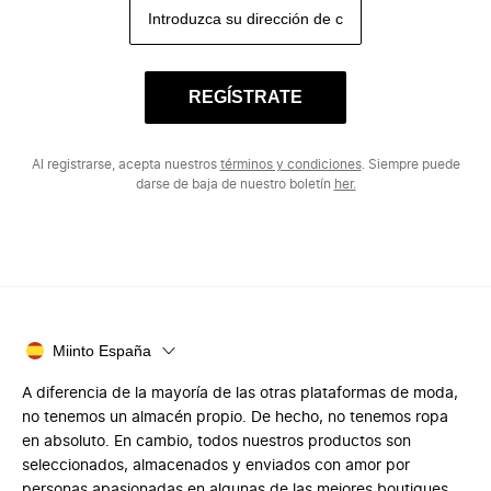
REGÍSTRATE
Al registrarse, acepta nuestros
términos y condiciones
. Siempre puede
darse de baja de nuestro boletín
her.
Miinto España
A diferencia de la mayoría de las otras plataformas de moda,
no tenemos un almacén propio. De hecho, no tenemos ropa
en absoluto. En cambio, todos nuestros productos son
seleccionados, almacenados y enviados con amor por
personas apasionadas en algunas de las mejores boutiques