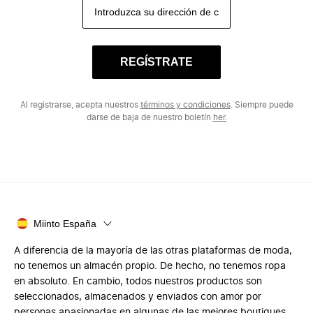
REGÍSTRATE
Al registrarse, acepta nuestros
términos y condiciones
. Siempre puede
darse de baja de nuestro boletín
her.
Miinto España
A diferencia de la mayoría de las otras plataformas de moda,
no tenemos un almacén propio. De hecho, no tenemos ropa
en absoluto. En cambio, todos nuestros productos son
seleccionados, almacenados y enviados con amor por
personas apasionadas en algunas de las mejores boutiques