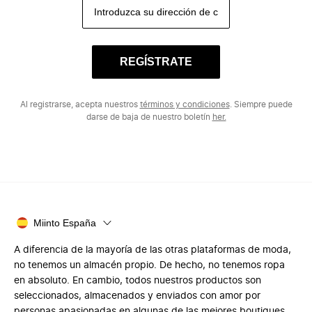
REGÍSTRATE
Al registrarse, acepta nuestros
términos y condiciones
. Siempre puede
darse de baja de nuestro boletín
her.
Miinto España
A diferencia de la mayoría de las otras plataformas de moda,
no tenemos un almacén propio. De hecho, no tenemos ropa
en absoluto. En cambio, todos nuestros productos son
seleccionados, almacenados y enviados con amor por
personas apasionadas en algunas de las mejores boutiques