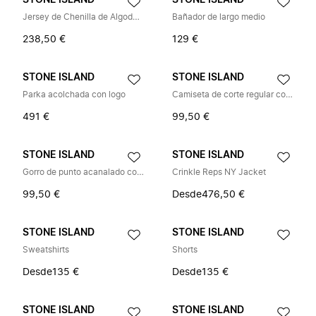
STONE ISLAND
STONE ISLAND
Jersey de Chenilla de Algodón con Brújula
Bañador de largo medio
238,50 €
129 €
STONE ISLAND
STONE ISLAND
Parka acolchada con logo
Camiseta de corte regular con parche de brújula
491 €
99,50 €
STONE ISLAND
STONE ISLAND
Gorro de punto acanalado con logo aplicado
Crinkle Reps NY Jacket
99,50 €
Desde
476,50 €
STONE ISLAND
STONE ISLAND
Sweatshirts
Shorts
Desde
135 €
Desde
135 €
STONE ISLAND
STONE ISLAND