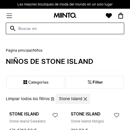
Las mejores boutiques de moda del mundo en un solo lugar
Página principal
/
Niños
NIÑOS DE STONE ISLAND
Categorías
Filter
Limpiar todos los filtros
Stone Island
STONE ISLAND
STONE ISLAND
Stone Island Sweaters
Stone Island Abrigos