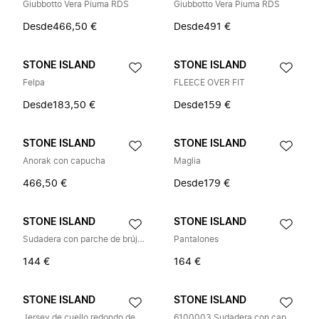
Giubbotto Vera Piuma RDS
Giubbotto Vera Piuma RDS
Desde
466,50 €
Desde
491 €
STONE ISLAND
STONE ISLAND
Felpa
FLEECE OVER FIT
Desde
183,50 €
Desde
159 €
STONE ISLAND
STONE ISLAND
Anorak con capucha
Maglia
466,50 €
Desde
179 €
STONE ISLAND
STONE ISLAND
Sudadera con parche de brújula
Pantalones
144 €
164 €
STONE ISLAND
STONE ISLAND
Jersey de cuello redondo de lana
6100003 Sudadera con capucha y cremallera