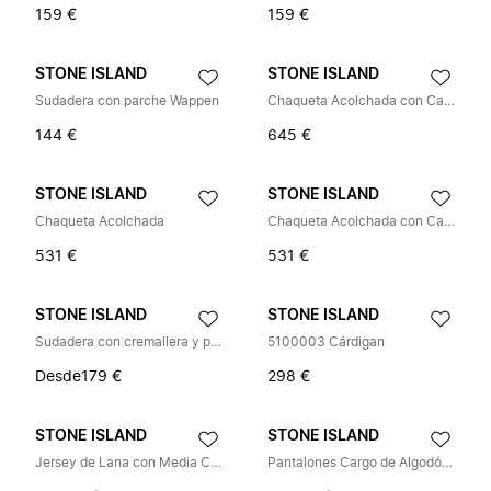
159 €
159 €
STONE ISLAND
STONE ISLAND
Sudadera con parche Wappen
Chaqueta Acolchada con Capucha
144 €
645 €
STONE ISLAND
STONE ISLAND
Chaqueta Acolchada
Chaqueta Acolchada con Capucha
531 €
531 €
STONE ISLAND
STONE ISLAND
Sudadera con cremallera y parche de brújula
5100003 Cárdigan
Desde
179 €
298 €
STONE ISLAND
STONE ISLAND
Jersey de Lana con Media Cremallera
Pantalones Cargo de Algodón Supima con Bolsillos de Parche