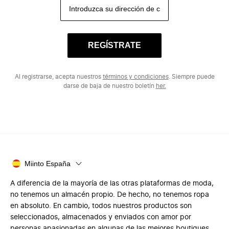
REGÍSTRATE
Al registrarse, acepta nuestros
términos y condiciones
. Siempre puede
darse de baja de nuestro boletín
her.
Miinto España
A diferencia de la mayoría de las otras plataformas de moda,
no tenemos un almacén propio. De hecho, no tenemos ropa
en absoluto. En cambio, todos nuestros productos son
seleccionados, almacenados y enviados con amor por
personas apasionadas en algunas de las mejores boutiques