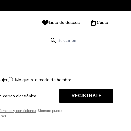
Lista de deseos
Cesta
ujer
Me gusta la moda de hombre
REGÍSTRATE
érminos y condiciones
. Siempre puede
n
her.