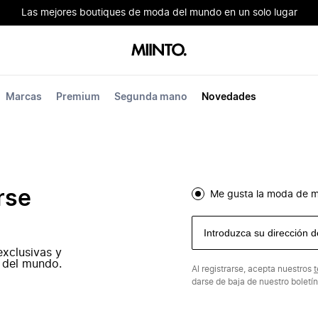
Las mejores boutiques de moda del mundo en un solo lugar
Marcas
Premium
Segunda mano
Novedades
rse
Me gusta la moda de m
exclusivas y
 del mundo.
Al registrarse, acepta nuestros
t
darse de baja de nuestro boletí