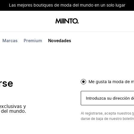
Las mejores boutiques de moda del mundo en un solo lugar
Marcas
Premium
Novedades
rse
Me gusta la moda de m
exclusivas y
 del mundo.
Al registrarse, acepta nuestros
t
darse de baja de nuestro boletí