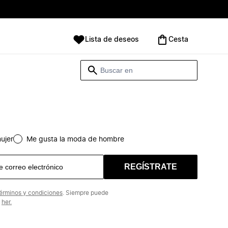
Lista de deseos
Cesta
ujer
Me gusta la moda de hombre
REGÍSTRATE
érminos y condiciones
. Siempre puede
n
her.