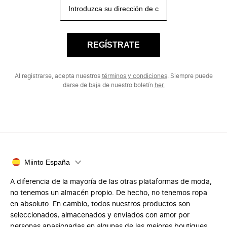
REGÍSTRATE
Al registrarse, acepta nuestros
términos y condiciones
. Siempre puede
darse de baja de nuestro boletín
her.
Miinto España
A diferencia de la mayoría de las otras plataformas de moda,
no tenemos un almacén propio. De hecho, no tenemos ropa
en absoluto. En cambio, todos nuestros productos son
seleccionados, almacenados y enviados con amor por
personas apasionadas en algunas de las mejores boutiques