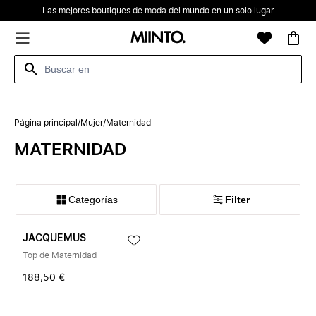
Las mejores boutiques de moda del mundo en un solo lugar
Página principal
/
Mujer
/
Maternidad
MATERNIDAD
Categorías
Filter
JACQUEMUS
Top de Maternidad
188,50 €