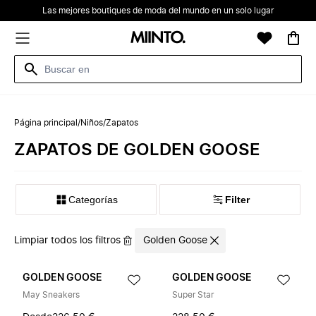
Las mejores boutiques de moda del mundo en un solo lugar
Página principal
/
Niños
/
Zapatos
ZAPATOS DE GOLDEN GOOSE
Categorías
Filter
Limpiar todos los filtros
Golden Goose
GOLDEN GOOSE
GOLDEN GOOSE
May Sneakers
Super Star