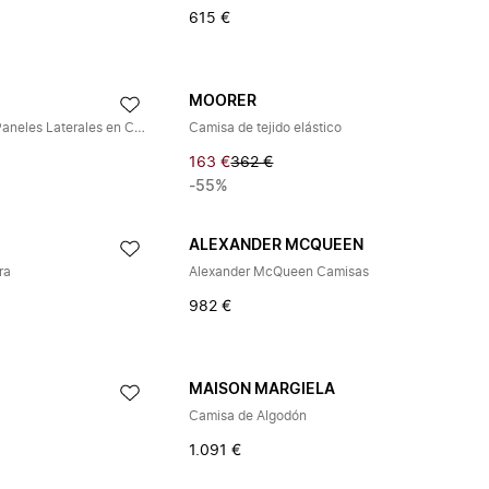
615 €
MOORER
Sobrecamisa de Algodón con Paneles Laterales en Contraste
Camisa de tejido elástico
163 €
362 €
-55%
ALEXANDER MCQUEEN
ra
Alexander McQueen Camisas
982 €
MAISON MARGIELA
Camisa de Algodón
1.091 €