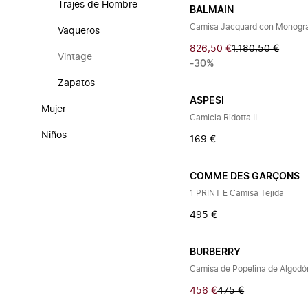
Trajes de Hombre
BALMAIN
Camisa Jacquard con Monog
Vaqueros
826,50 €
1.180,50 €
Vintage
-30%
Zapatos
ASPESI
Mujer
Camicia Ridotta II
Niños
169 €
COMME DES GARÇONS
1 PRINT E Camisa Tejida
495 €
BURBERRY
Camisa de Popelina de Algodó
456 €
475 €