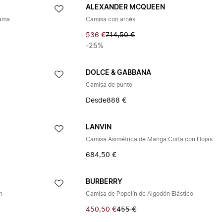
ALEXANDER MCQUEEN
rama
Camisa con arnés
536 €
714,50 €
-25%
DOLCE & GABBANA
Camisa de punto
Desde
888 €
LANVIN
Camisa Asimétrica de Manga Corta con Hojas
684,50 €
BURBERRY
n
Camisa de Popelín de Algodón Elástico
450,50 €
455 €