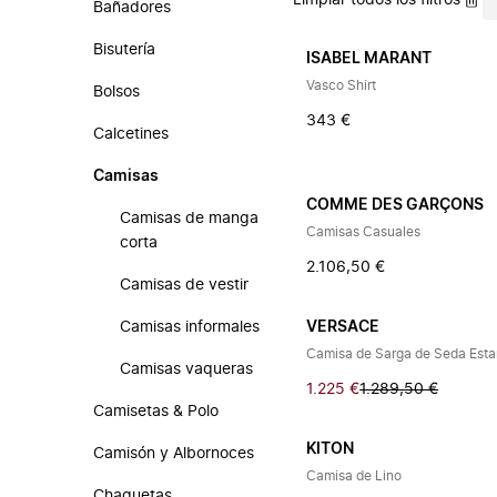
Limpiar todos los filtros
Bañadores
Bisutería
ISABEL MARANT
Vasco Shirt
Bolsos
343 €
Calcetines
Camisas
COMME DES GARÇONS
Camisas de manga
Camisas Casuales
corta
2.106,50 €
Camisas de vestir
Camisas informales
VERSACE
Camisa de Sarga de Seda Est
Camisas vaqueras
1.225 €
1.289,50 €
Camisetas & Polo
KITON
Camisón y Albornoces
Camisa de Lino
Chaquetas