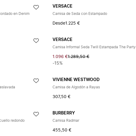
VERSACE
Bordado en Denim
Camisa de Seda con Estampado
Desde
1.225 €
VERSACE
Camisa Informal Seda Twill Estampada The Party
1.096 €
1.289,50 €
-15%
VIVIENNE WESTWOOD
eslavada
Camisa de Algodón a Rayas
307,50 €
BURBERRY
cuello redondo
Camisa Radmar
455,50 €