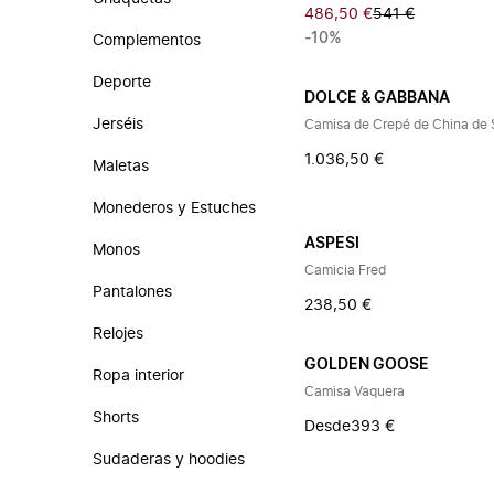
486,50 €
541 €
-10%
Complementos
Deporte
DOLCE & GABBANA
Jerséis
Camisa de Crepé de China de
1.036,50 €
Maletas
Monederos y Estuches
ASPESI
Monos
Camicia Fred
Pantalones
238,50 €
Relojes
GOLDEN GOOSE
Ropa interior
Camisa Vaquera
Shorts
Desde
393 €
Sudaderas y hoodies