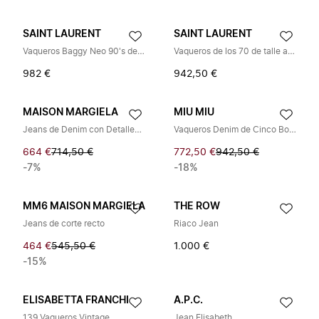
SAINT LAURENT
SAINT LAURENT
Vaqueros Baggy Neo 90's de Tiro Alto
Vaqueros de los 70 de talle alto
982 €
942,50 €
MAISON MARGIELA
MIU MIU
Jeans de Denim con Detalles Desgastados
Vaqueros Denim de Cinco Bolsillos
664 €
714,50 €
772,50 €
942,50 €
-7%
-18%
MM6 MAISON MARGIELA
THE ROW
Jeans de corte recto
Riaco Jean
464 €
545,50 €
1.000 €
-15%
ELISABETTA FRANCHI
A.P.C.
139 Vaqueros Vintage
Jean Elisabeth