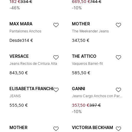
182 €
334 €
669,50 €
744 €
-46%
-10%
MAX MARA
MOTHER
Pantalones Anchos
The Weekender Jeans
Desde
314 €
347,50 €
VERSACE
THE ATTICO
Jeans Rectos de Cintura Alta
Vaqueros Barrel-fit
843,50 €
585,50 €
ELISABETTA FRANCHI
GANNI
JEANS
Jeans Cargo Anchos con Parches
555,50 €
357,50 €
397 €
-10%
MOTHER
VICTORIA BECKHAM