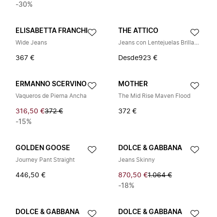
-30%
ELISABETTA FRANCHI
THE ATTICO
Wide Jeans
Jeans con Lentejuelas Brillantes
367 €
Desde
923 €
ERMANNO SCERVINO
MOTHER
Vaqueros de Pierna Ancha
The Mid Rise Maven Flood
316,50 €
372 €
372 €
-15%
GOLDEN GOOSE
DOLCE & GABBANA
Journey Pant Straight
Jeans Skinny
446,50 €
870,50 €
1.064 €
-18%
DOLCE & GABBANA
DOLCE & GABBANA