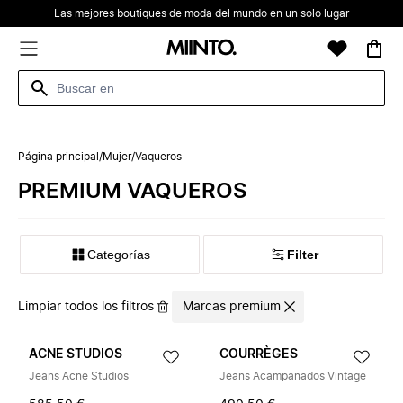
Las mejores boutiques de moda del mundo en un solo lugar
Página principal
/
Mujer
/
Vaqueros
PREMIUM VAQUEROS
Categorías
Filter
Limpiar todos los filtros
Marcas premium
ACNE STUDIOS
COURRÈGES
Jeans Acne Studios
Jeans Acampanados Vintage