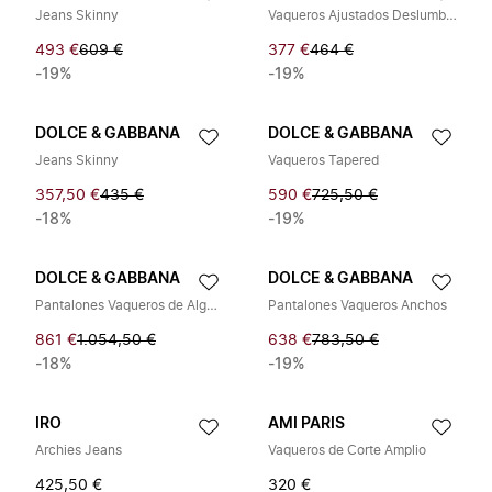
Jeans Skinny
Vaqueros Ajustados Deslumbrantes
493 €
609 €
377 €
464 €
-19%
-19%
DOLCE & GABBANA
DOLCE & GABBANA
Jeans Skinny
Vaqueros Tapered
357,50 €
435 €
590 €
725,50 €
-18%
-19%
DOLCE & GABBANA
DOLCE & GABBANA
Pantalones Vaqueros de Algodón con Estampado de Leopardo y 5 Bolsillos
Pantalones Vaqueros Anchos
861 €
1.054,50 €
638 €
783,50 €
-18%
-19%
IRO
AMI PARIS
Archies Jeans
Vaqueros de Corte Amplio
425,50 €
320 €