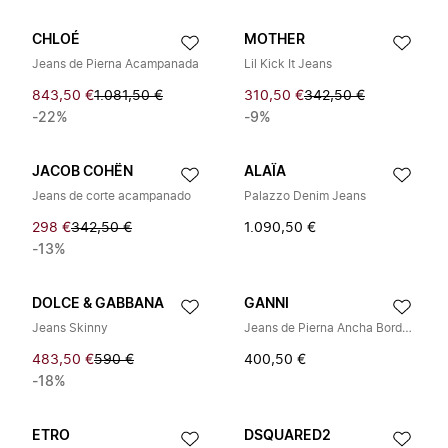
CHLOÉ
MOTHER
Jeans de Pierna Acampanada
Lil Kick It Jeans
843,50 €
1.081,50 €
310,50 €
342,50 €
-22%
-9%
JACOB COHËN
ALAÏA
Jeans de corte acampanado
Palazzo Denim Jeans
298 €
342,50 €
1.090,50 €
-13%
DOLCE & GABBANA
GANNI
Jeans Skinny
Jeans de Pierna Ancha Bordados Florales
483,50 €
590 €
400,50 €
-18%
ETRO
DSQUARED2