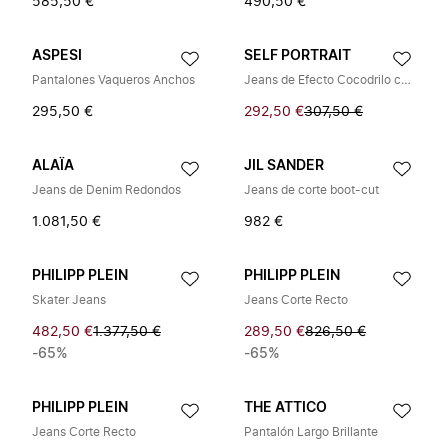
585,50 €
490,50 €
ASPESI
SELF PORTRAIT
Pantalones Vaqueros Anchos
Jeans de Efecto Cocodrilo con Pedrería
295,50 €
292,50 €
307,50 €
ALAÏA
JIL SANDER
Jeans de Denim Redondos
Jeans de corte boot-cut
1.081,50 €
982 €
PHILIPP PLEIN
PHILIPP PLEIN
Skater Jeans
Jeans Corte Recto
482,50 €
1.377,50 €
289,50 €
826,50 €
-65%
-65%
PHILIPP PLEIN
THE ATTICO
Jeans Corte Recto
Pantalón Largo Brillante