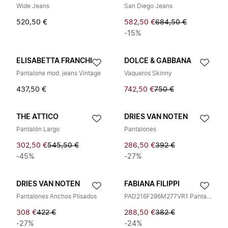
Wide Jeans
San Diego Jeans
520,50 €
582,50 €
684,50 €
-15%
ELISABETTA FRANCHI
DOLCE & GABBANA
Pantalone mod. jeans Vintage
Vaqueros Skinny
437,50 €
742,50 €
750 €
THE ATTICO
DRIES VAN NOTEN
Pantalón Largo
Pantalones
302,50 €
545,50 €
286,50 €
392 €
-45%
-27%
DRIES VAN NOTEN
FABIANA FILIPPI
Pantalones Anchos Plisados
PAD216F286M277VR1 Pantalones
308 €
422 €
288,50 €
382 €
-27%
-24%