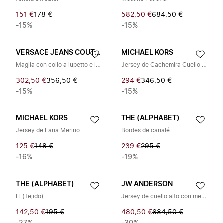
151 €
178 €
582,50 €
684,50 €
-15%
-15%
VERSACE JEANS COUTURE
MICHAEL KORS
Maglia con collo a lupetto e logo
Jersey de Cachemira Cuello Redondo
302,50 €
356,50 €
294 €
346,50 €
-15%
-15%
MICHAEL KORS
THE (ALPHABET)
Jersey de Lana Merino
Bordes de canalé
125 €
148 €
239 €
295 €
-16%
-19%
THE (ALPHABET)
JW ANDERSON
El (Tejido)
Jersey de cuello alto con media cremallera
142,50 €
195 €
480,50 €
684,50 €