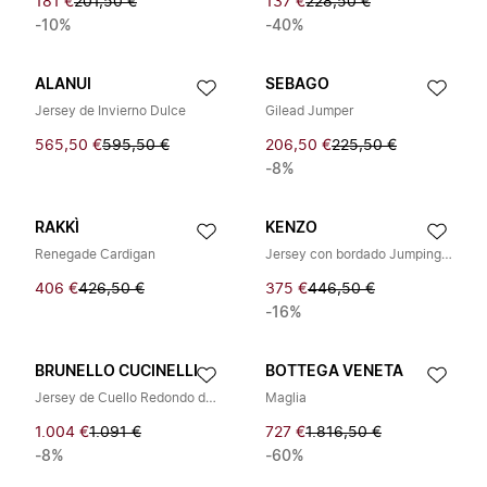
181 €
201,50 €
137 €
228,50 €
-10%
-40%
ALANUI
SEBAGO
Jersey de Invierno Dulce
Gilead Jumper
565,50 €
595,50 €
206,50 €
225,50 €
-8%
RAKKÌ
KENZO
Renegade Cardigan
Jersey con bordado Jumping Tiger
406 €
426,50 €
375 €
446,50 €
-16%
BRUNELLO CUCINELLI
BOTTEGA VENETA
Jersey de Cuello Redondo de Cachemira
Maglia
1.004 €
1.091 €
727 €
1.816,50 €
-8%
-60%