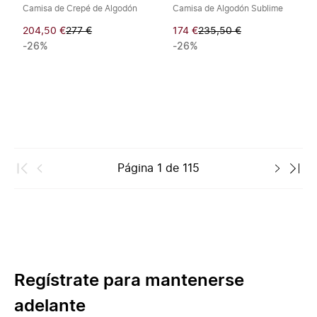
Camisa de Crepé de Algodón
Camisa de Algodón Sublime
204,50 €
277 €
174 €
235,50 €
-26%
-26%
Página
1
de
115
Regístrate para mantenerse
adelante