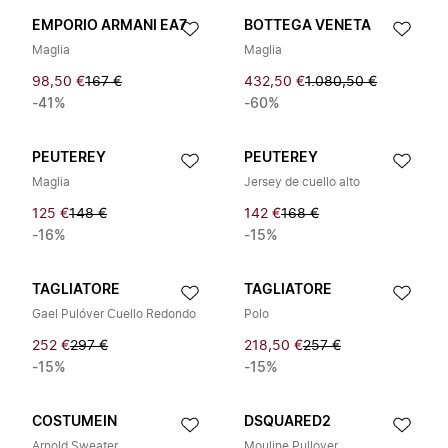
EMPORIO ARMANI EA7
BOTTEGA VENETA
Maglia
Maglia
98,50 €
167 €
432,50 €
1.080,50 €
-41%
-60%
PEUTEREY
PEUTEREY
Maglia
Jersey de cuello alto
125 €
148 €
142 €
168 €
-16%
-15%
TAGLIATORE
TAGLIATORE
Gael Pulóver Cuello Redondo
Polo
252 €
297 €
218,50 €
257 €
-15%
-15%
COSTUMEIN
DSQUARED2
Arnold Sweater
Mouline Pullover