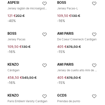
ASPESI
BOSS
Jersey raglán de microalgodón gofrado
Jersey Pacas-L
121 €
202 €
109,50 €
130 €
-40%
-16%
BOSS
AMI PARIS
Jersey Pacas
De Coeur Crewneck Cardigan
109,50 €
130 €
405 €
476,50 €
-16%
-15%
KENZO
AMI PARIS
Cárdigan
Jersey de cuello alto Ami de Cœur
458,50 €
545,50 €
405 €
476,50 €
-16%
-15%
KENZO
GCDS
Paris Emblem Varsity Cardigan
Prendas de punto