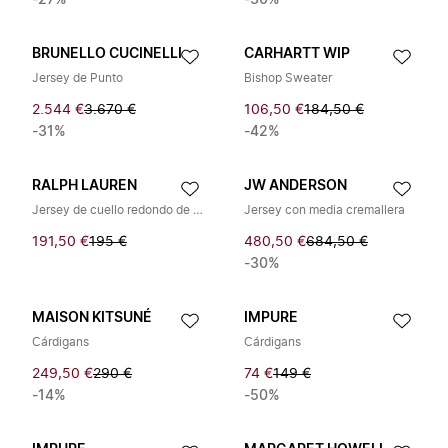
-27%
-30%
BRUNELLO CUCINELLI
CARHARTT WIP
Jersey de Punto
Bishop Sweater
2.544 €
3.670 €
106,50 €
184,50 €
-31%
-42%
RALPH LAUREN
JW ANDERSON
Jersey de cuello redondo de punto fino
Jersey con media cremallera
191,50 €
195 €
480,50 €
684,50 €
-30%
MAISON KITSUNÉ
IMPURE
Cárdigans
Cárdigans
249,50 €
290 €
74 €
149 €
-14%
-50%