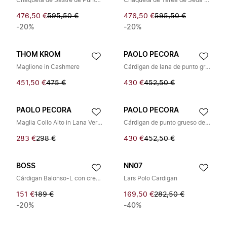
Chaqueta de Sastre de Punto de Seda y Algodón
Chaqueta de Tarea de Seda y Lino
476,50 €
595,50 €
476,50 €
595,50 €
-20%
-20%
THOM KROM
PAOLO PECORA
Maglione in Cashmere
Cárdigan de lana de punto grueso
451,50 €
475 €
430 €
452,50 €
PAOLO PECORA
PAOLO PECORA
Maglia Collo Alto in Lana Vergine
Cárdigan de punto grueso de lana
283 €
298 €
430 €
452,50 €
BOSS
NN07
Cárdigan Balonso-L con cremallera completa
Lars Polo Cardigan
151 €
189 €
169,50 €
282,50 €
-20%
-40%