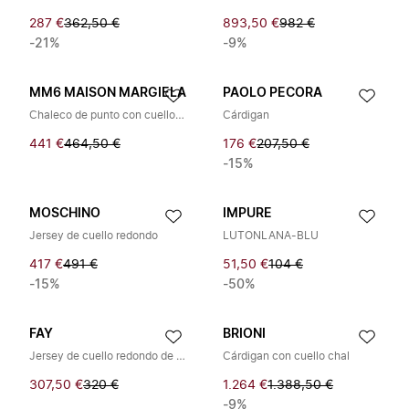
287 €
362,50 €
893,50 €
982 €
-21%
-9%
MM6 MAISON MARGIELA
PAOLO PECORA
Chaleco de punto con cuello en V
Cárdigan
441 €
464,50 €
176 €
207,50 €
-15%
MOSCHINO
IMPURE
Jersey de cuello redondo
LUTONLANA-BLU
417 €
491 €
51,50 €
104 €
-15%
-50%
FAY
BRIONI
Jersey de cuello redondo de algodón
Cárdigan con cuello chal
307,50 €
320 €
1.264 €
1.388,50 €
-9%