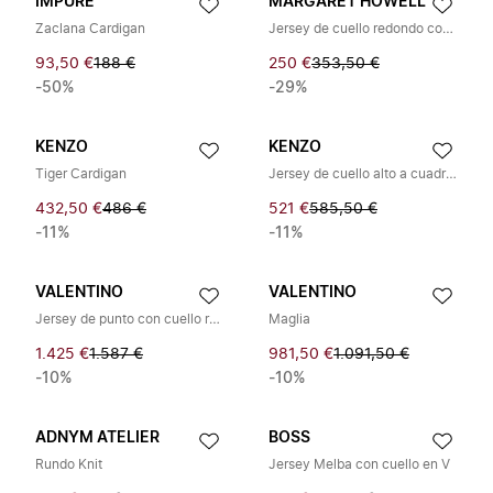
IMPURE
MARGARET HOWELL
Zaclana Cardigan
Jersey de cuello redondo con ribete
93,50 €
188 €
250 €
353,50 €
-50%
-29%
KENZO
KENZO
Tiger Cardigan
Jersey de cuello alto a cuadros
432,50 €
486 €
521 €
585,50 €
-11%
-11%
VALENTINO
VALENTINO
Jersey de punto con cuello redondo y logo V
Maglia
1.425 €
1.587 €
981,50 €
1.091,50 €
-10%
-10%
ADNYM ATELIER
BOSS
Rundo Knit
Jersey Melba con cuello en V