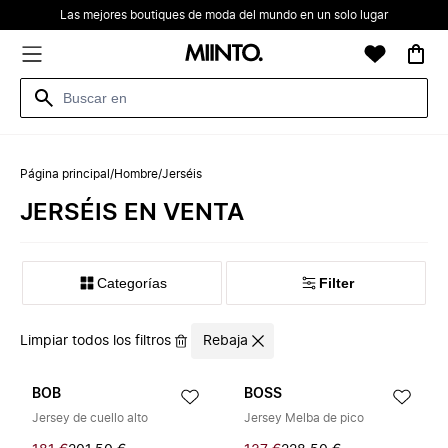
Las mejores boutiques de moda del mundo en un solo lugar
Página principal
/
Hombre
/
Jerséis
JERSÉIS EN VENTA
Categorías
Filter
Limpiar todos los filtros
Rebaja
BOB
BOSS
Jersey de cuello alto
Jersey Melba de pico