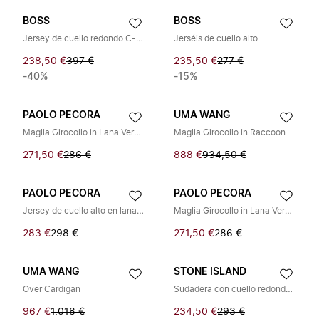
BOSS
BOSS
Jersey de cuello redondo C-ESCRITO
Jerséis de cuello alto
238,50 €
397 €
235,50 €
277 €
-40%
-15%
PAOLO PECORA
UMA WANG
Maglia Girocollo in Lana Vergine
Maglia Girocollo in Raccoon
271,50 €
286 €
888 €
934,50 €
PAOLO PECORA
PAOLO PECORA
Jersey de cuello alto en lana virgen
Maglia Girocollo in Lana Vergine
283 €
298 €
271,50 €
286 €
UMA WANG
STONE ISLAND
Over Cardigan
Sudadera con cuello redondo de tejido gofrado
967 €
1.018 €
234,50 €
293 €