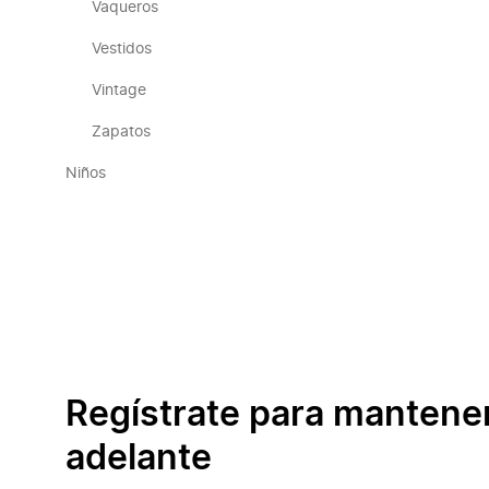
Vaqueros
Vestidos
Vintage
Zapatos
Niños
Regístrate para mantene
adelante