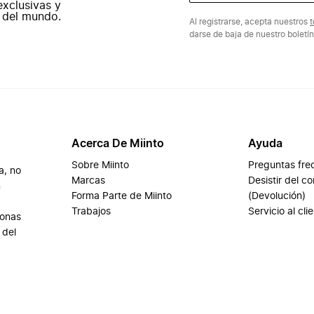
exclusivas y
 del mundo.
Al registrarse, acepta nuestros
t
darse de baja de nuestro boletí
Acerca De Miinto
Ayuda
Sobre Miinto
Preguntas fre
a, no
Marcas
Desistir del c
n
Forma Parte de Miinto
(Devolución)
Trabajos
Servicio al cli
sonas
 del