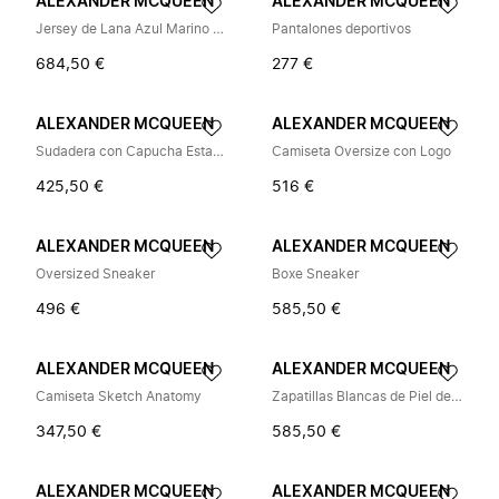
ALEXANDER MCQUEEN
ALEXANDER MCQUEEN
Jersey de Lana Azul Marino con Cuello Redondo
Pantalones deportivos
684,50 €
277 €
ALEXANDER MCQUEEN
ALEXANDER MCQUEEN
Sudadera con Capucha Estampado Abstracto
Camiseta Oversize con Logo
425,50 €
516 €
ALEXANDER MCQUEEN
ALEXANDER MCQUEEN
Oversized Sneaker
Boxe Sneaker
496 €
585,50 €
ALEXANDER MCQUEEN
ALEXANDER MCQUEEN
Camiseta Sketch Anatomy
Zapatillas Blancas de Piel de Perfil Bajo
347,50 €
585,50 €
ALEXANDER MCQUEEN
ALEXANDER MCQUEEN