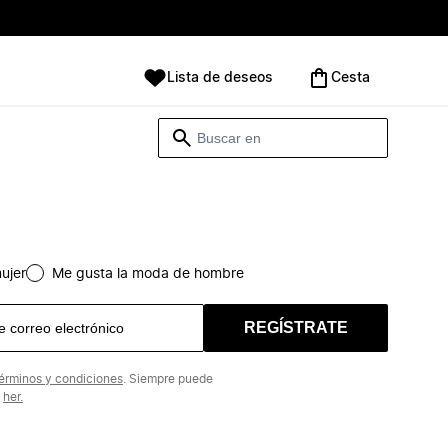
Lista de deseos
Cesta
ujer
Me gusta la moda de hombre
REGÍSTRATE
érminos y condiciones
. Siempre puede
n
her.