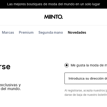
Las mejores boutiques de moda del mundo en un solo lugar
Marcas
Premium
Segunda mano
Novedades
rse
Me gusta la moda de m
exclusivas y
 del mundo.
Al registrarse, acepta nuestros
t
darse de baja de nuestro boletí