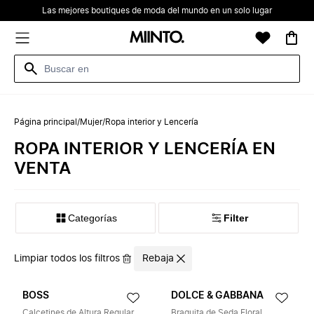
Las mejores boutiques de moda del mundo en un solo lugar
Página principal
/
Mujer
/
Ropa interior y Lencería
ROPA INTERIOR Y LENCERÍA EN
VENTA
Categorías
Filter
Limpiar todos los filtros
Rebaja
BOSS
DOLCE & GABBANA
Calcetines de Altura Regular con Detalle de Logo (Pack de 4)
Braguita de Seda Floral