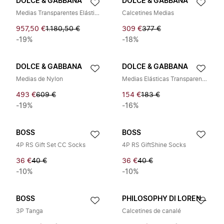
DOLCE & GABBANA
DOLCE & GABBANA
Medias Transparentes Elásticas
Calcetines Medias
957,50 €
1.180,50 €
309 €
377 €
-19%
-18%
DOLCE & GABBANA
DOLCE & GABBANA
Medias de Nylon
Medias Elásticas Transparentes
493 €
609 €
154 €
183 €
-19%
-16%
BOSS
BOSS
4P RS Gift Set CC Socks
4P RS GiftShine Socks
36 €
40 €
36 €
40 €
-10%
-10%
BOSS
PHILOSOPHY DI LORENZO SERAFINI
3P Tanga
Calcetines de canalé