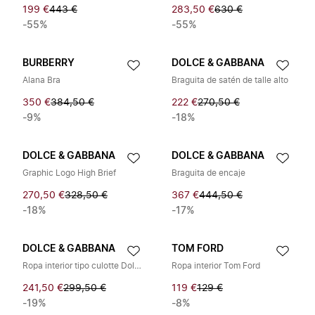
199 €
443 €
283,50 €
630 €
-55%
-55%
BURBERRY
DOLCE & GABBANA
Alana Bra
Braguita de satén de talle alto
350 €
384,50 €
222 €
270,50 €
-9%
-18%
DOLCE & GABBANA
DOLCE & GABBANA
Graphic Logo High Brief
Braguita de encaje
270,50 €
328,50 €
367 €
444,50 €
-18%
-17%
DOLCE & GABBANA
TOM FORD
Ropa interior tipo culotte Dolce & Gabbana con banda elástica de logo en blanco
Ropa interior Tom Ford
241,50 €
299,50 €
119 €
129 €
-19%
-8%