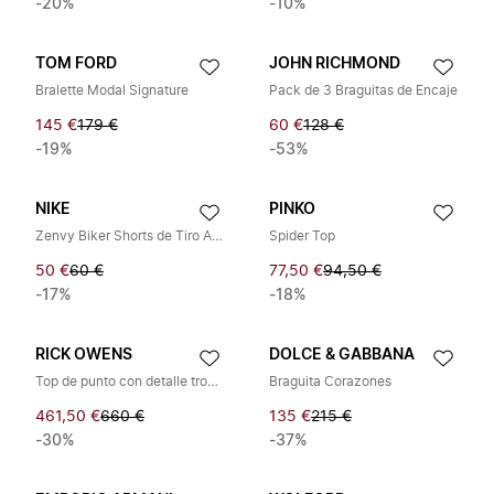
-20%
-10%
TOM FORD
JOHN RICHMOND
Bralette Modal Signature
Pack de 3 Braguitas de Encaje
145 €
179 €
60 €
128 €
-19%
-53%
NIKE
PINKO
Zenvy Biker Shorts de Tiro Alto de 13 cm
Spider Top
50 €
60 €
77,50 €
94,50 €
-17%
-18%
RICK OWENS
DOLCE & GABBANA
Top de punto con detalle troquelado
Braguita Corazones
461,50 €
660 €
135 €
215 €
-30%
-37%