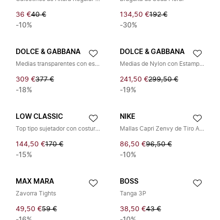
36 €
40 €
134,50 €
192 €
-10%
-30%
DOLCE & GABBANA
DOLCE & GABBANA
Medias transparentes con estampado floral
Medias de Nylon con Estampado Floral
309 €
377 €
241,50 €
299,50 €
-18%
-19%
LOW CLASSIC
NIKE
Top tipo sujetador con costuras transparentes
Mallas Capri Zenvy de Tiro Alto
144,50 €
170 €
86,50 €
96,50 €
-15%
-10%
MAX MARA
BOSS
Zavorra Tights
Tanga 3P
49,50 €
59 €
38,50 €
43 €