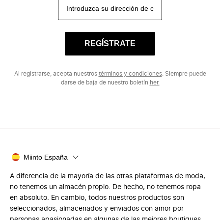
REGÍSTRATE
Al registrarse, acepta nuestros
términos y condiciones
. Siempre puede
darse de baja de nuestro boletín
her.
Miinto España
A diferencia de la mayoría de las otras plataformas de moda,
no tenemos un almacén propio. De hecho, no tenemos ropa
en absoluto. En cambio, todos nuestros productos son
seleccionados, almacenados y enviados con amor por
personas apasionadas en algunas de las mejores boutiques