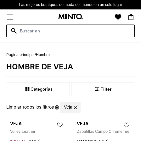
Las mejores boutiques de moda del mundo en un solo lugar
Página principal
/
Hombre
HOMBRE DE VEJA
Categorías
Filter
Limpiar todos los filtros
Veja
VEJA
VEJA
Volley Leather
Zapatillas Campo Chromefree