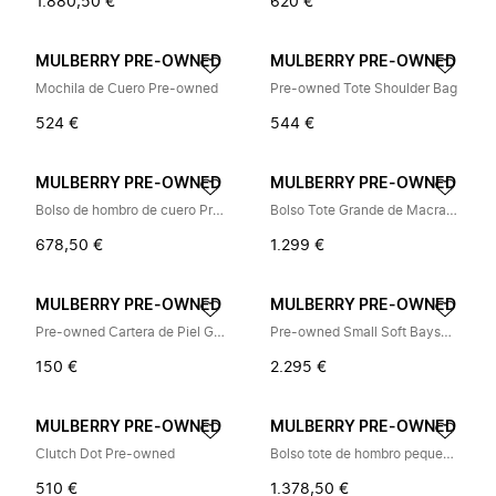
1.880,50 €
620 €
MULBERRY PRE-OWNED
MULBERRY PRE-OWNED
Mochila de Cuero Pre-owned
Pre-owned Tote Shoulder Bag
524 €
544 €
MULBERRY PRE-OWNED
MULBERRY PRE-OWNED
Bolso de hombro de cuero Pre-owned
Bolso Tote Grande de Macramé Pre-owned
678,50 €
1.299 €
MULBERRY PRE-OWNED
MULBERRY PRE-OWNED
Pre-owned Cartera de Piel Granulada Mediana Estilo Cartera Francesa
Pre-owned Small Soft Bayswater Leather Tote Bag
150 €
2.295 €
MULBERRY PRE-OWNED
MULBERRY PRE-OWNED
Clutch Dot Pre-owned
Bolso tote de hombro pequeño Leighton Pre-owned
510 €
1.378,50 €