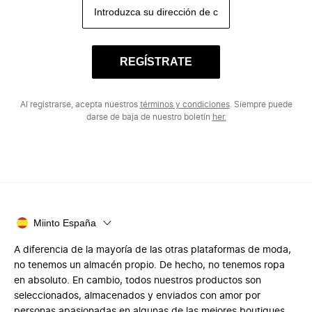
REGÍSTRATE
Al registrarse, acepta nuestros
términos y condiciones
. Siempre puede
darse de baja de nuestro boletín
her.
Miinto España
A diferencia de la mayoría de las otras plataformas de moda,
no tenemos un almacén propio. De hecho, no tenemos ropa
en absoluto. En cambio, todos nuestros productos son
seleccionados, almacenados y enviados con amor por
personas apasionadas en algunas de las mejores boutiques