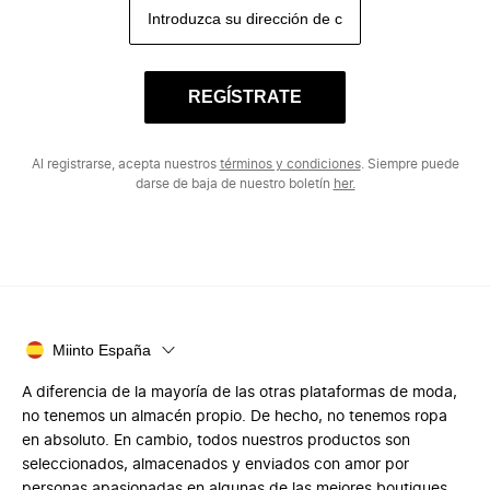
REGÍSTRATE
Al registrarse, acepta nuestros
términos y condiciones
. Siempre puede
darse de baja de nuestro boletín
her.
Miinto España
A diferencia de la mayoría de las otras plataformas de moda,
no tenemos un almacén propio. De hecho, no tenemos ropa
en absoluto. En cambio, todos nuestros productos son
seleccionados, almacenados y enviados con amor por
personas apasionadas en algunas de las mejores boutiques