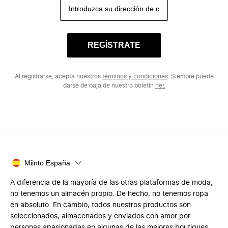
REGÍSTRATE
Al registrarse, acepta nuestros
términos y condiciones
. Siempre puede
darse de baja de nuestro boletín
her.
Miinto España
A diferencia de la mayoría de las otras plataformas de moda,
no tenemos un almacén propio. De hecho, no tenemos ropa
en absoluto. En cambio, todos nuestros productos son
seleccionados, almacenados y enviados con amor por
personas apasionadas en algunas de las mejores boutiques