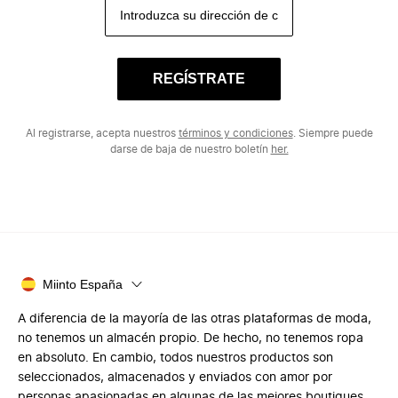
REGÍSTRATE
Al registrarse, acepta nuestros
términos y condiciones
. Siempre puede
darse de baja de nuestro boletín
her.
Miinto España
A diferencia de la mayoría de las otras plataformas de moda,
no tenemos un almacén propio. De hecho, no tenemos ropa
en absoluto. En cambio, todos nuestros productos son
seleccionados, almacenados y enviados con amor por
personas apasionadas en algunas de las mejores boutiques