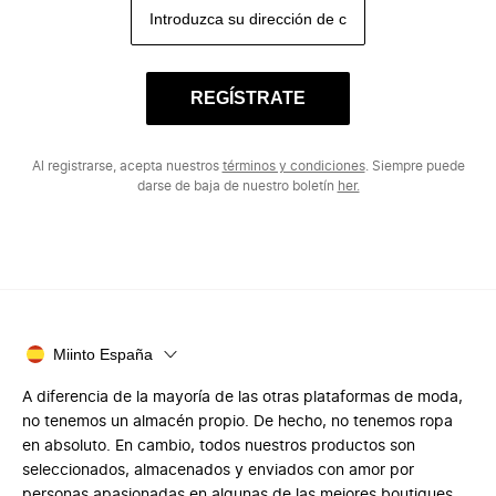
REGÍSTRATE
Al registrarse, acepta nuestros
términos y condiciones
. Siempre puede
darse de baja de nuestro boletín
her.
Miinto España
A diferencia de la mayoría de las otras plataformas de moda,
no tenemos un almacén propio. De hecho, no tenemos ropa
en absoluto. En cambio, todos nuestros productos son
seleccionados, almacenados y enviados con amor por
personas apasionadas en algunas de las mejores boutiques