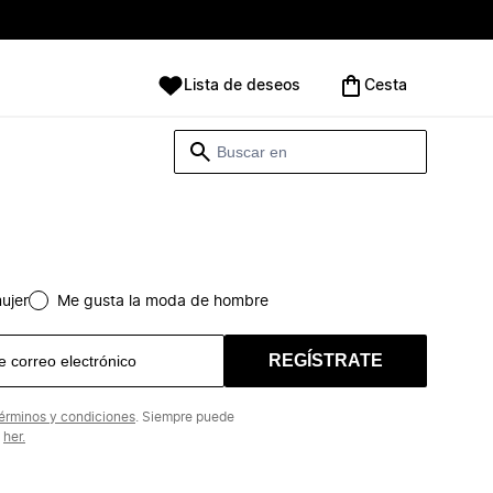
Lista de deseos
Cesta
ujer
Me gusta la moda de hombre
REGÍSTRATE
érminos y condiciones
. Siempre puede
n
her.