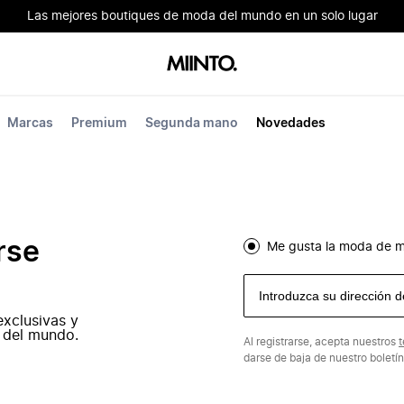
Las mejores boutiques de moda del mundo en un solo lugar
Marcas
Premium
Segunda mano
Novedades
rse
Me gusta la moda de m
exclusivas y
 del mundo.
Al registrarse, acepta nuestros
t
darse de baja de nuestro boletí