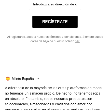
REGÍSTRATE
Al registrarse, acepta nuestros
términos y condiciones
. Siempre puede
darse de baja de nuestro boletín
her.
Miinto España
A diferencia de la mayoría de las otras plataformas de moda,
no tenemos un almacén propio. De hecho, no tenemos ropa
en absoluto. En cambio, todos nuestros productos son
seleccionados, almacenados y enviados con amor por
personas apasionadas en algunas de las mejores boutiques